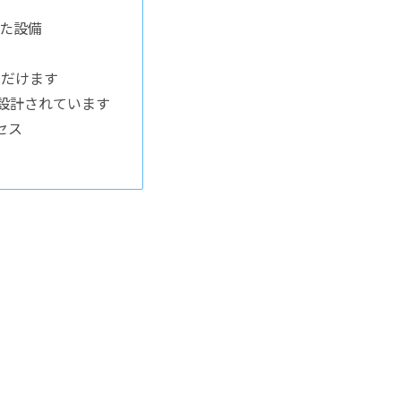
した設備
ただけます
に設計されています
セス