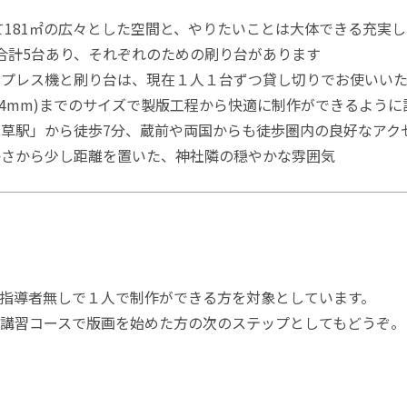
せて181㎡の広々とした空間と、やりたいことは大体できる充実
合計5台あり、それぞれのための刷り台があります
にプレス機と刷り台は、現在１人１台ずつ貸し切りでお使いい
×594mm)までのサイズで製版工程から快適に制作ができるよう
草駅」から徒歩7分、蔵前や両国からも徒歩圏内の良好なアク
かさから少し距離を置いた、神社隣の穏やかな雰囲気
指導者無しで１人で制作ができる方を対象としています。
講習コースで版画を始めた方の次のステップとしてもどうぞ。